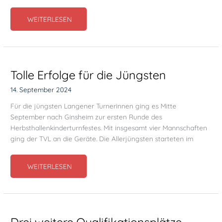
ZWEI
WEITERLESEN
TEAMS
FAHREN
ZUM
LANDESFINALE
Tolle Erfolge für die Jüngsten
14. September 2024
Für die jüngsten Langener Turnerinnen ging es Mitte
September nach Ginsheim zur ersten Runde des
Herbsthallenkinderturnfestes. Mit insgesamt vier Mannschaften
ging der TVL an die Geräte. Die Allerjüngsten starteten im
TOLLE
WEITERLESEN
ERFOLGE
FÜR
DIE
JÜNGSTEN
Drei weitere Qualifikationsplätze