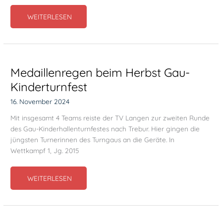
GELUNGENER
WEITERLESEN
EINSTIEG
IN
DIE
WETTKAMPFSAISON
2025
Medaillenregen beim Herbst Gau-
Kinderturnfest
16. November 2024
Mit insgesamt 4 Teams reiste der TV Langen zur zweiten Runde
des Gau-Kinderhallenturnfestes nach Trebur. Hier gingen die
jüngsten Turnerinnen des Turngaus an die Geräte. In
Wettkampf 1, Jg. 2015
MEDAILLENREGEN
WEITERLESEN
BEIM
HERBST
GAU-
KINDERTURNFEST