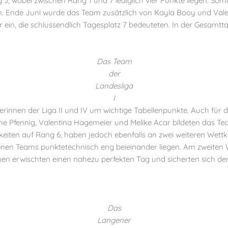
 5, wobei zwischen Rang 1 und 7 lediglich vier Punkte liegen. Som
en. Ende Juni wurde das Team zusätzlich von Kayla Booy und Vale
r ein, die schlussendlich Tagesplatz 7 bedeuteten. In der Gesamtta
Das Team
der
Landesliga
I
rinnen der Liga II und IV um wichtige Tabellenpunkte. Auch für d
lene Pfennig, Valentina Hagemeier und Melike Acar bildeten das 
eiten auf Rang 6, haben jedoch ebenfalls an zwei weiteren Wettk
enen Teams punktetechnisch eng beieinander liegen. Am zweiten 
 erwischten einen nahezu perfekten Tag und sicherten sich den 
Das
Langener