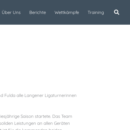
Über Uns
Berichte
Wettkämpfe
Training
d Fulda alle Langener Ligaturnerinnen
esjährige Saison startete. Das Team
oliden Leistungen an allen Geräten