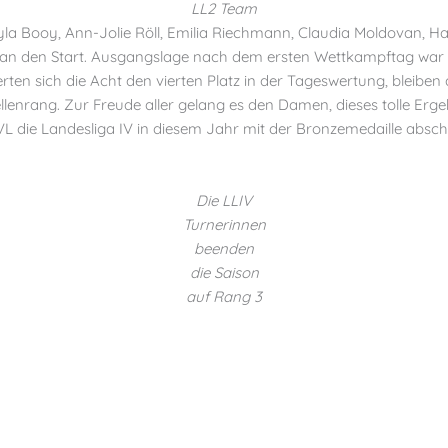
LL2 Team
Kayla Booy, Ann-Jolie Röll, Emilia Riechmann, Claudia Moldovan
an den Start. Ausgangslage nach dem ersten Wettkampftag war ein 
ten sich die Acht den vierten Platz in der Tageswertung, bleibe
lenrang. Zur Freude aller gelang es den Damen, dieses tolle Er
L die Landesliga IV in diesem Jahr mit der Bronzemedaille abschl
Die LLIV
Turnerinnen
beenden
die Saison
auf Rang 3