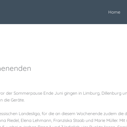
Home
henenden
or der Sommerpause Ende Juni gingen in Limburg, Dillenburg un
n die Geräte.
ssischen Landesliga, für die an diesem Wochenende zudem die di
a Riedel, Elena Lehmann, Franziska Staab und Marie Müller. Mit s