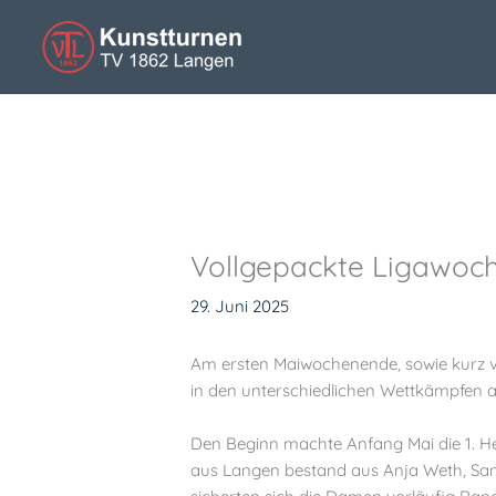
Zum
Inhalt
springen
Vollgepackte Ligawoc
29. Juni 2025
Am ersten Maiwochenende, sowie kurz v
in den unterschiedlichen Wettkämpfen a
Den Beginn machte Anfang Mai die 1. He
aus Langen bestand aus Anja Weth, Sann