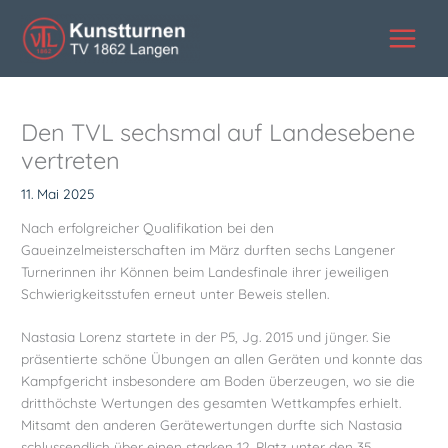
Zum
Inhalt
springen
Den TVL sechsmal auf Landesebene
vertreten
11. Mai 2025
Nach erfolgreicher Qualifikation bei den
Gaueinzelmeisterschaften im März durften sechs Langener
Turnerinnen ihr Können beim Landesfinale ihrer jeweiligen
Schwierigkeitsstufen erneut unter Beweis stellen.
Nastasia Lorenz startete in der P5, Jg. 2015 und jünger. Sie
präsentierte schöne Übungen an allen Geräten und konnte das
Kampfgericht insbesondere am Boden überzeugen, wo sie die
dritthöchste Wertungen des gesamten Wettkampfes erhielt.
Mitsamt den anderen Gerätewertungen durfte sich Nastasia
schlussendlich über einen starken 12. Platz unter den 35