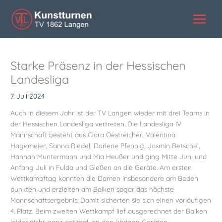
Zum
Inhalt
springen
Starke Präsenz in der Hessischen
Landesliga
7. Juli 2024
Auch in diesem Jahr ist der TV Langen wieder mit drei Teams in
der Hessischen Landesliga vertreten. Die Landesliga IV
Mannschaft besteht aus Clara Oestreicher, Valentina
Hagemeier, Sanna Riedel, Darlene Pfennig, Jasmin Betschel,
Hannah Muntermann und Mia Heußer und ging Mitte Juni und
Anfang Juli in Fulda und Gießen an die Geräte. Am ersten
Wettkampftag konnten die Damen insbesondere am Boden
punkten und erzielten am Balken sogar das höchste
Mannschaftsergebnis. Damit sicherten sie sich einen vorläufigen
4. Platz. Beim zweiten Wettkampf lief ausgerechnet der Balken
leider nicht ganz optimal, an den übrigen Geräten