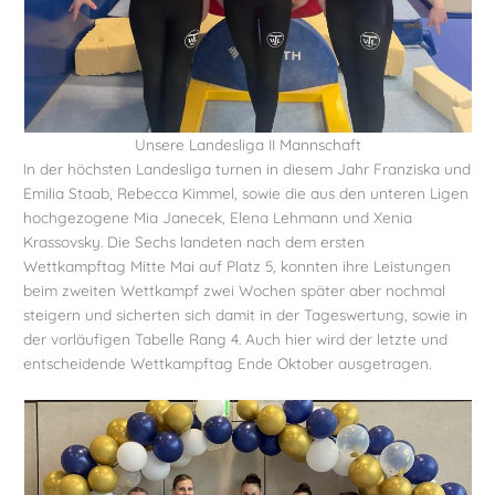
Unsere Landesliga II Mannschaft
In der höchsten Landesliga turnen in diesem Jahr Franziska und
Emilia Staab, Rebecca Kimmel, sowie die aus den unteren Ligen
hochgezogene Mia Janecek, Elena Lehmann und Xenia
Krassovsky. Die Sechs landeten nach dem ersten
Wettkampftag Mitte Mai auf Platz 5, konnten ihre Leistungen
beim zweiten Wettkampf zwei Wochen später aber nochmal
steigern und sicherten sich damit in der Tageswertung, sowie in
der vorläufigen Tabelle Rang 4. Auch hier wird der letzte und
entscheidende Wettkampftag Ende Oktober ausgetragen.