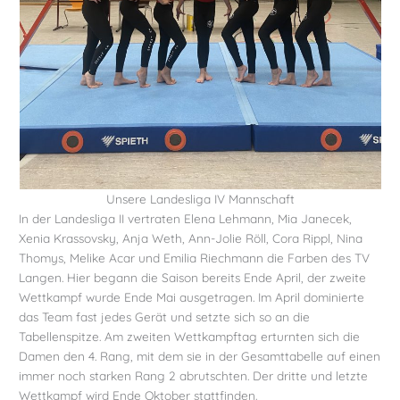
Unsere Landesliga IV Mannschaft
In der Landesliga II vertraten Elena Lehmann, Mia Janecek,
Xenia Krassovsky, Anja Weth, Ann-Jolie Röll, Cora Rippl, Nina
Thomys, Melike Acar und Emilia Riechmann die Farben des TV
Langen. Hier begann die Saison bereits Ende April, der zweite
Wettkampf wurde Ende Mai ausgetragen. Im April dominierte
das Team fast jedes Gerät und setzte sich so an die
Tabellenspitze. Am zweiten Wettkampftag erturnten sich die
Damen den 4. Rang, mit dem sie in der Gesamttabelle auf einen
immer noch starken Rang 2 abrutschten. Der dritte und letzte
Wettkampf wird Ende Oktober stattfinden.