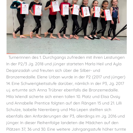
Turnerinnen des 1. Durchgangs zufrieden mit ihren Leistungen
In der P2/3 Jg. 2018 und jünger starteten Marla Heil und Ayla
Deqanzadah und freuten sich über die Silber- und
Bronzemedaille. Elene Urban wurde in der P2 (2017 und jünger)
14. Eine Schwierigkeitsstufe darüber, nämlich in der P3, Jg. 2017
u.j. erturnte sich Anna Trübner ebenfalls die Bronzemedaille.
Mila Wiendl sicherte sich einen tollen 10. Platz und Elisa Ovsiy
und Annabelle Prentice folgten auf den Rängen 15 und 21. Lilli
Schulze, Isabelle Nierenberg und Mia Lepen stellten sich
ebenfalls den Anforderungen der P3, allerdings im Jg. 2016 und
jünger. In dieser Reihenfolge landeten die Mädchen auf den
Plätzen 37, 36 und 30. Eine weitere Jahrgangsstufe höher turnte