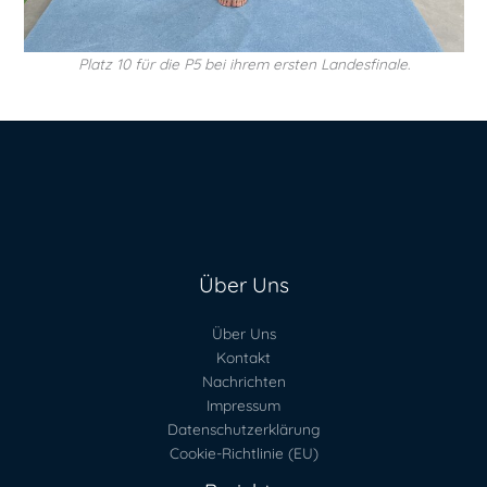
Platz 10 für die P5 bei ihrem ersten Landesfinale
.
Über Uns
Über Uns
Kontakt
Nachrichten
Impressum
Datenschutzerklärung
Cookie-Richtlinie (EU)