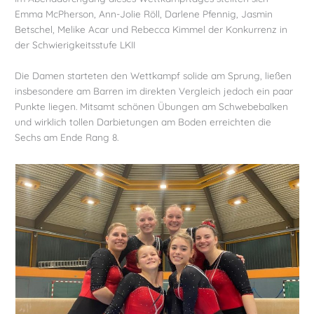
Emma McPherson, Ann-Jolie Röll, Darlene Pfennig, Jasmin
Betschel, Melike Acar und Rebecca Kimmel der Konkurrenz in
der Schwierigkeitsstufe LKII
Die Damen starteten den Wettkampf solide am Sprung, ließen
insbesondere am Barren im direkten Vergleich jedoch ein paar
Punkte liegen. Mitsamt schönen Übungen am Schwebebalken
und wirklich tollen Darbietungen am Boden erreichten die
Sechs am Ende Rang 8.