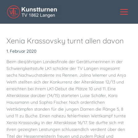
Zum
Inhalt
springen
Xenia Krassovsky turnt allen davon
1. Februar 2020
Beim diesjährigen Landesfinale der Gerätturnerinnen in der
Schwierigkeitsstufe LK1 schickte der TV Langen insgesamt
sechs Nachwuchstalente ins Rennen. Jolina Wiemer und Anja
Weth stellten sich der Konkurrenz der Altersklasse 12/13 und
erreichten bei ihrem LK1-Debut die Plätze 10 und 11. Eine
Altersklasse darüber (14/15) starteten Luise Schäfer, Kara
Haussmann und Sophia Fischer. Nach ordentlichen
Wettkämpfen standen für die jungen Damen die Ränge 5, 8
und 11 zu Buche. Einen nahezu fehlerfreien Wettkampf turnte
Xenia Krassovsky in der Altersklasse 16/17. Sie durfte sich mit
ihren gezeigten Leistungen schlussendlich verdient über den
Titel der Hessenmeisterin freuen und zudem Pokal und