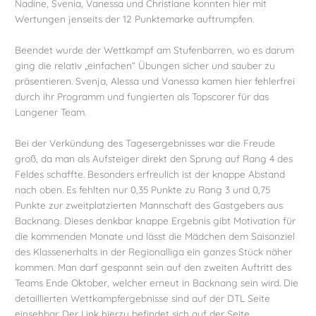
Nadine, Svenia, Vanessa und Christiane konnten hier mit
Wertungen jenseits der 12 Punktemarke auftrumpfen.
Beendet wurde der Wettkampf am Stufenbarren, wo es darum
ging die relativ „einfachen“ Übungen sicher und sauber zu
präsentieren. Svenja, Alessa und Vanessa kamen hier fehlerfrei
durch ihr Programm und fungierten als Topscorer für das
Langener Team.
Bei der Verkündung des Tagesergebnisses war die Freude
groß, da man als Aufsteiger direkt den Sprung auf Rang 4 des
Feldes schaffte. Besonders erfreulich ist der knappe Abstand
nach oben. Es fehlten nur 0,35 Punkte zu Rang 3 und 0,75
Punkte zur zweitplatzierten Mannschaft des Gastgebers aus
Backnang. Dieses denkbar knappe Ergebnis gibt Motivation für
die kommenden Monate und lässt die Mädchen dem Saisonziel
des Klassenerhalts in der Regionalliga ein ganzes Stück näher
kommen. Man darf gespannt sein auf den zweiten Auftritt des
Teams Ende Oktober, welcher erneut in Backnang sein wird. Die
detaillierten Wettkampfergebnisse sind auf der DTL Seite
einsehbar. Der Link hierzu befindet sich auf der Seite