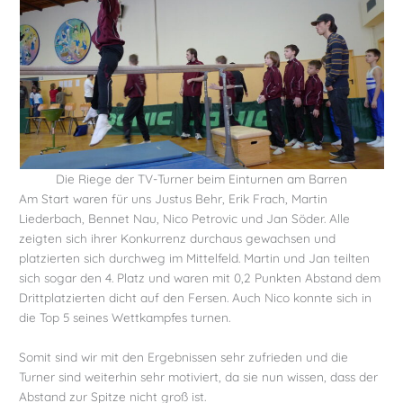
Die Riege der TV-Turner beim Einturnen am Barren
Am Start waren für uns Justus Behr, Erik Frach, Martin
Liederbach, Bennet Nau, Nico Petrovic und Jan Söder. Alle
zeigten sich ihrer Konkurrenz durchaus gewachsen und
platzierten sich durchweg im Mittelfeld. Martin und Jan teilten
sich sogar den 4. Platz und waren mit 0,2 Punkten Abstand dem
Drittplatzierten dicht auf den Fersen. Auch Nico konnte sich in
die Top 5 seines Wettkampfes turnen.
Somit sind wir mit den Ergebnissen sehr zufrieden und die
Turner sind weiterhin sehr motiviert, da sie nun wissen, dass der
Abstand zur Spitze nicht groß ist.