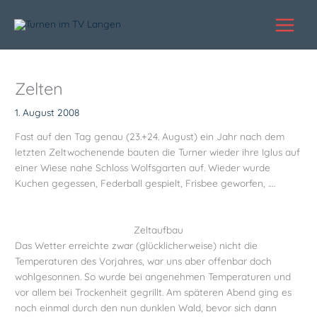
Zum
Inhalt
springen
Zelten
1. August 2008
Fast auf den Tag genau (23.+24. August) ein Jahr nach dem
letzten Zeltwochenende bauten die Turner wieder ihre Iglus auf
einer Wiese nahe Schloss Wolfsgarten auf. Wieder wurde
Kuchen gegessen, Federball gespielt, Frisbee geworfen, ….
Zeltaufbau
Das Wetter erreichte zwar (glücklicherweise) nicht die
Temperaturen des Vorjahres, war uns aber offenbar doch
wohlgesonnen. So wurde bei angenehmen Temperaturen und
vor allem bei Trockenheit gegrillt. Am späteren Abend ging es
noch einmal durch den nun dunklen Wald, bevor sich dann