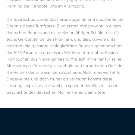
Henning die Turnabteilung im Alleingang.
Die Sportschau wurde das herausragende und abschließende
Erlebnis dieses Turnfestes! Zum ersten mal gewann in einem
deutschen Bundesland ein dreizehnjähriger Schüler alle (!!)
sechs Gerätetitel bei den Männern, und dies, obwohl unter
anderem die gesamte schlagkräftige Bundesligamannschaft
des MTV-Urberach an diesem Wettkampf teilnahm. Fabian
Hambüchen aus Niedergirmes turnte sich mit einer für seine
Altersgruppe für unmöglich gehaltenen turnerischen Reife in
die Herzen der anwesenden Zuschauer. Nicht unerwartet für
Eingeweihte und doch früher als vermutet kommt diese
Leistungsexplosion, die wohl ein spannendes Kapitel in der
Geschichte des deutschen Männerturnens einleitete.