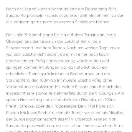
Nach der ersten kurzen Nacht musste am Donnerstag früh
Sascha Karplak sein Frühstück zu einer Zeit einnehmen, zu der
alle anderen gerne noch im warmen Schlafsack blieben.
Der Jahn-9-Kampf stand für ihn auf dem Terminplan, neun
Übungen aus dem Bereich der Leichtathletik , dem
Schwimmsport und dem Turnen. Noch am wenige Tage zuvor
war sich Sascha nicht sicher, ob er mit einer noch kaum
überstandenen Fußgelenkverletzung würde laufen und
springen können. Im übrigen war da natürlich auch ein
erheblicher Trainingsrückstand im Bodenturnen und am
Sprungpferd, den 100m-Sprint musste Sascha völlig ohne
Vorbereitung absolvieren. Mit vollem Einsatz kämpfte sich das
insgesamt sehr starke Teilnehmerfeld durch die 9 Übungen. Am
späten Nachmittag entschied die letzte Disziplin, die 100m-
Freistil-Strecke, über den Tagessieger. Den Titel holte sich
Florian Krick aus Seeheim, den die Turner vor allem als Mitglied
der Bundesligamannschaft des MTV-Urberach kennen. Von
Sascha Karplak weiß man, dass er schon immer zwischen Turn-
und Schwimmhalle pendelte, gute Voraussetzungen für einen