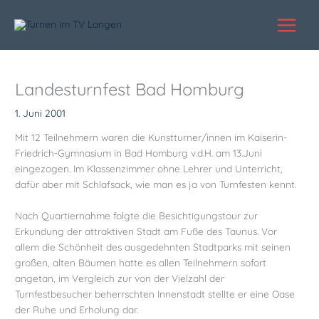
Zum
Inhalt
springen
Landesturnfest Bad Homburg
1. Juni 2001
Mit 12 Teilnehmern waren die Kunstturner/innen im Kaiserin-
Friedrich-Gymnasium in Bad Homburg v.d.H. am 13.Juni
eingezogen. Im Klassenzimmer ohne Lehrer und Unterricht,
dafür aber mit Schlafsack, wie man es ja von Turnfesten kennt.
Nach Quartiernahme folgte die Besichtigungstour zur
Erkundung der attraktiven Stadt am Fuße des Taunus. Vor
allem die Schönheit des ausgedehnten Stadtparks mit seinen
großen, alten Bäumen hatte es allen Teilnehmern sofort
angetan, im Vergleich zur von der Vielzahl der
Turnfestbesucher beherrschten Innenstadt stellte er eine Oase
der Ruhe und Erholung dar.