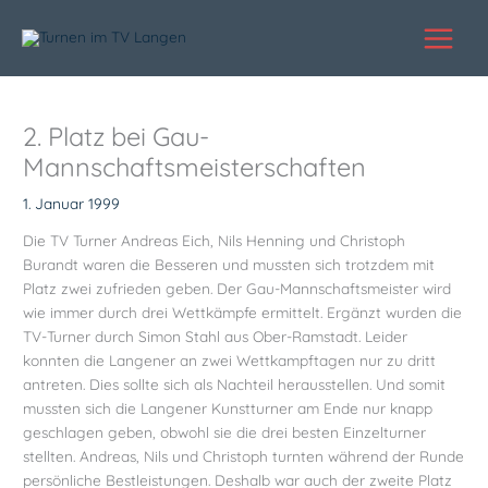
Zum
Inhalt
springen
2. Platz bei Gau-
Mannschaftsmeisterschaften
1. Januar 1999
Die TV Turner Andreas Eich, Nils Henning und Christoph
Burandt waren die Besseren und mussten sich trotzdem mit
Platz zwei zufrieden geben. Der Gau-Mannschaftsmeister wird
wie immer durch drei Wettkämpfe ermittelt. Ergänzt wurden die
TV-Turner durch Simon Stahl aus Ober-Ramstadt. Leider
konnten die Langener an zwei Wettkampftagen nur zu dritt
antreten. Dies sollte sich als Nachteil herausstellen. Und somit
mussten sich die Langener Kunstturner am Ende nur knapp
geschlagen geben, obwohl sie die drei besten Einzelturner
stellten. Andreas, Nils und Christoph turnten während der Runde
persönliche Bestleistungen. Deshalb war auch der zweite Platz