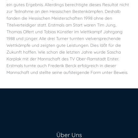
ein gutes Ergebnis. Allerdings berechtigte dieses Resultat nicht
zur Teilnahme an den Hessischen Bestenkämpfen. Deshalb
fanden die Hessischen Meisterschaften 1998 ohne den
Titelverteidiger statt. Erstmals am Start waren Tim Jung,
Thomas Olfert und Tobias Künstler im Wettkampf Jahrgang
1988 und jünger. Alle drei Turner turnten vielversprechende
Wettkämpfe und zeigten gute Leistungen. Dies läßt für die
Zukunft hoffen. Wie schon die letzten Jahre wurde Sascha
Karplak mit der Mannschaft des TV Ober-Ramstadt Erster.
Erstmals turnte auch Frederik Berck erfolgreich in dieser
Mannschaft und stellte seine aufsteigende Form unter Beweis.
Über Uns